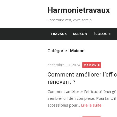
Aller
Harmonietravaux
au
contenu
Construire vert, vivre serein
TRAVAUX
MAISON
ÉCOLOGIE
Catégorie :
Maison
Publié
décembre 30, 2024
MAISON
le
Comment améliorer l’effi
rénovant ?
Comment améliorer l’efficacité énerg
sembler un défi complexe. Pourtant, i
accessibles pour...
Lire la suite