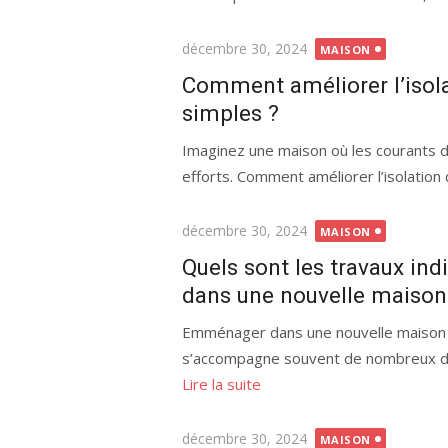
Publié
décembre 30, 2024
MAISON
le
Comment améliorer l’isol
simples ?
Imaginez une maison où les courants d’
efforts. Comment améliorer l’isolation
Publié
décembre 30, 2024
MAISON
le
Quels sont les travaux i
dans une nouvelle maison
Emménager dans une nouvelle maison e
s’accompagne souvent de nombreux défis
Lire la suite
Publié
décembre 30, 2024
MAISON