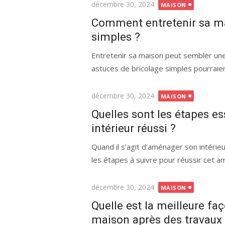
Publié
décembre 30, 2024
MAISON
le
Comment entretenir sa ma
simples ?
Entretenir sa maison peut sembler une
astuces de bricolage simples pourraient
Publié
décembre 30, 2024
MAISON
le
Quelles sont les étapes 
intérieur réussi ?
Quand il s’agit d’aménager son intérieu
les étapes à suivre pour réussir cet 
Publié
décembre 30, 2024
MAISON
le
Quelle est la meilleure fa
maison après des travaux