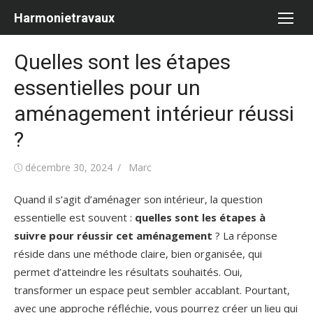
Aller
Harmonietravaux
au
contenu
Quelles sont les étapes
essentielles pour un
aménagement intérieur réussi
?
Publié
Auteur/autrice
décembre 30, 2024
Marc
le
Quand il s’agit d’aménager son intérieur, la question
essentielle est souvent :
quelles sont les étapes à
suivre pour réussir cet aménagement
? La réponse
réside dans une méthode claire, bien organisée, qui
permet d’atteindre les résultats souhaités. Oui,
transformer un espace peut sembler accablant. Pourtant,
avec une approche réfléchie, vous pourrez créer un lieu qui