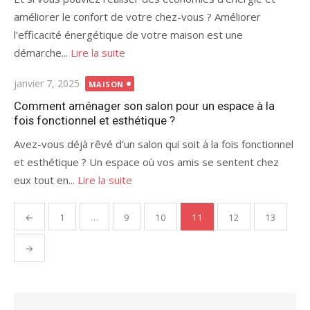
améliorer le confort de votre chez-vous ? Améliorer
l’efficacité énergétique de votre maison est une
démarche...
Lire la suite
Publié
janvier 7, 2025
MAISON
le
Comment aménager son salon pour un espace à la
fois fonctionnel et esthétique ?
Avez-vous déjà rêvé d’un salon qui soit à la fois fonctionnel
et esthétique ? Un espace où vos amis se sentent chez
eux tout en...
Lire la suite
Pagination
←
1
…
9
10
11
12
13
des
publications
→