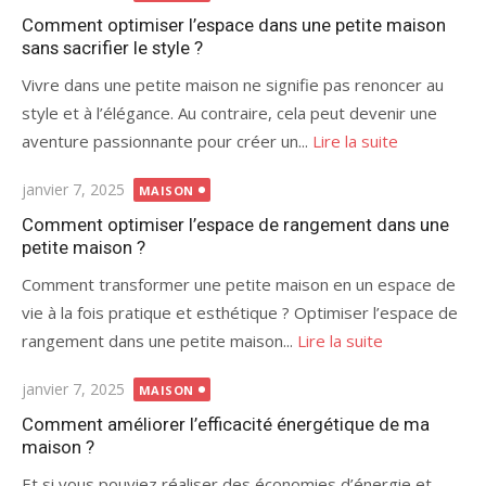
le
Comment optimiser l’espace dans une petite maison
sans sacrifier le style ?
Vivre dans une petite maison ne signifie pas renoncer au
style et à l’élégance. Au contraire, cela peut devenir une
aventure passionnante pour créer un...
Lire la suite
Publié
janvier 7, 2025
MAISON
le
Comment optimiser l’espace de rangement dans une
petite maison ?
Comment transformer une petite maison en un espace de
vie à la fois pratique et esthétique ? Optimiser l’espace de
rangement dans une petite maison...
Lire la suite
Publié
janvier 7, 2025
MAISON
le
Comment améliorer l’efficacité énergétique de ma
maison ?
Et si vous pouviez réaliser des économies d’énergie et