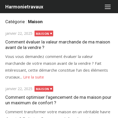
Aller
Harmonietravaux
au
contenu
Catégorie :
Maison
Publié
janvier 22, 2025
MAISON
le
Comment évaluer la valeur marchande de ma maison
avant de la vendre ?
Vous vous demandez comment évaluer la valeur
marchande de votre maison avant de la vendre ? Fait
intéressant, cette démarche constitue l’un des éléments
cruciaux...
Lire la suite
Publié
janvier 22, 2025
MAISON
le
Comment optimiser l’agencement de ma maison pour
un maximum de confort ?
Comment transformer votre maison en un véritable havre