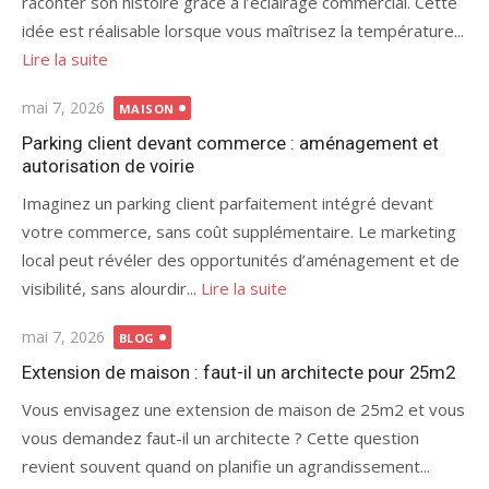
raconter son histoire grâce à l’éclairage commercial. Cette
idée est réalisable lorsque vous maîtrisez la température...
Lire la suite
Publié
mai 7, 2026
MAISON
le
Parking client devant commerce : aménagement et
autorisation de voirie
Imaginez un parking client parfaitement intégré devant
votre commerce, sans coût supplémentaire. Le marketing
local peut révéler des opportunités d’aménagement et de
visibilité, sans alourdir...
Lire la suite
Publié
mai 7, 2026
BLOG
le
Extension de maison : faut-il un architecte pour 25m2
Vous envisagez une extension de maison de 25m2 et vous
vous demandez faut-il un architecte ? Cette question
revient souvent quand on planifie un agrandissement...