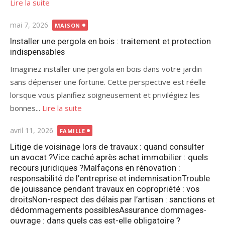
Lire la suite
Publié
mai 7, 2026
MAISON
le
Installer une pergola en bois : traitement et protection
indispensables
Imaginez installer une pergola en bois dans votre jardin
sans dépenser une fortune. Cette perspective est réelle
lorsque vous planifiez soigneusement et privilégiez les
bonnes...
Lire la suite
Publié
avril 11, 2026
FAMILLE
le
Litige de voisinage lors de travaux : quand consulter
un avocat ?Vice caché après achat immobilier : quels
recours juridiques ?Malfaçons en rénovation :
responsabilité de l’entreprise et indemnisationTrouble
de jouissance pendant travaux en copropriété : vos
droitsNon-respect des délais par l’artisan : sanctions et
dédommagements possiblesAssurance dommages-
ouvrage : dans quels cas est-elle obligatoire ?