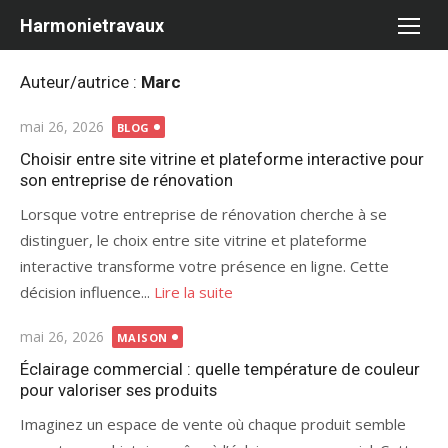
Aller
Harmonietravaux
au
contenu
Auteur/autrice :
Marc
Publié
mai 26, 2026
BLOG
le
Choisir entre site vitrine et plateforme interactive pour
son entreprise de rénovation
Lorsque votre entreprise de rénovation cherche à se
distinguer, le choix entre site vitrine et plateforme
interactive transforme votre présence en ligne. Cette
décision influence...
Lire la suite
Publié
mai 26, 2026
MAISON
le
Éclairage commercial : quelle température de couleur
pour valoriser ses produits
Imaginez un espace de vente où chaque produit semble