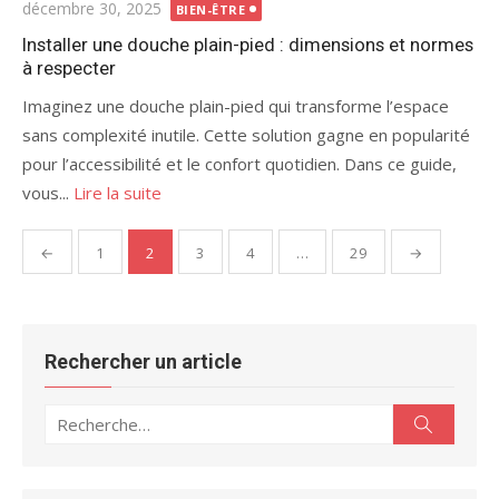
Publié
décembre 30, 2025
BIEN-ÊTRE
le
Installer une douche plain-pied : dimensions et normes
à respecter
Imaginez une douche plain-pied qui transforme l’espace
sans complexité inutile. Cette solution gagne en popularité
pour l’accessibilité et le confort quotidien. Dans ce guide,
vous...
Lire la suite
Pagination
←
1
2
3
4
…
29
→
des
publications
Rechercher un article
Recherche
Recherc
pour :