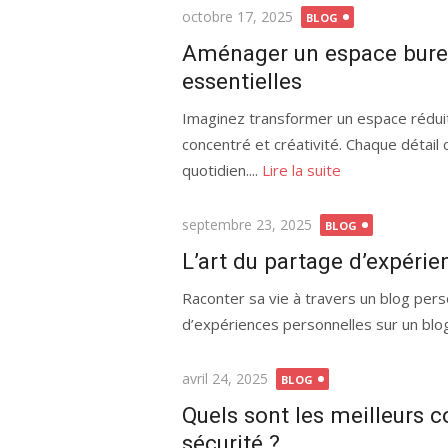
Publié
octobre 17, 2025
BLOG
le
Aménager un espace burea
essentielles
Imaginez transformer un espace réduit e
concentré et créativité. Chaque détail 
quotidien....
Lire la suite
Publié
septembre 23, 2025
BLOG
le
L’art du partage d’expérie
Raconter sa vie à travers un blog pers
d’expériences personnelles sur un blog 
Publié
avril 24, 2025
BLOG
le
Quels sont les meilleurs c
sécurité ?