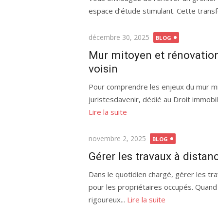
espace d’étude stimulant. Cette transf
Publié
décembre 30, 2025
BLOG
le
Mur mitoyen et rénovation 
voisin
Pour comprendre les enjeux du mur mit
juristesdavenir, dédié au Droit immobili
Lire la suite
Publié
novembre 2, 2025
BLOG
le
Gérer les travaux à dista
Dans le quotidien chargé, gérer les t
pour les propriétaires occupés. Quand l’
rigoureux...
Lire la suite