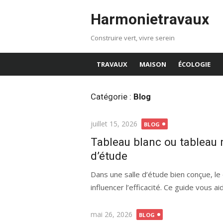
Aller
Harmonietravaux
au
contenu
Construire vert, vivre serein
TRAVAUX
MAISON
ÉCOLOGIE
Catégorie :
Blog
Publié
juillet 15, 2026
BLOG
le
Tableau blanc ou tableau no
d’étude
Dans une salle d’étude bien conçue, le 
influencer l’efficacité. Ce guide vous a
Publié
mai 26, 2026
BLOG