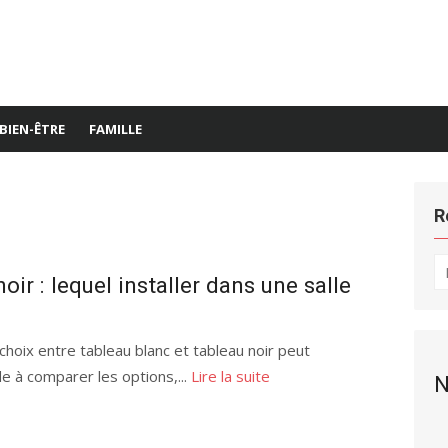
BIEN-ÊTRE
FAMILLE
R
R
ir : lequel installer dans une salle
po
choix entre tableau blanc et tableau noir peut
ide à comparer les options,...
Lire la suite
N