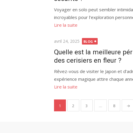
Voyager en solo peut sembler intimida
incroyables pour l’exploration personne
Lire la suite
Publié
avril 24, 2025
BLOG
le
Quelle est la meilleure pér
des cerisiers en fleur ?
Rêvez-vous de visiter le Japon et d’adm
expérience magique attire chaque anné
Lire la suite
Pagination
1
2
3
…
8
→
des
publications