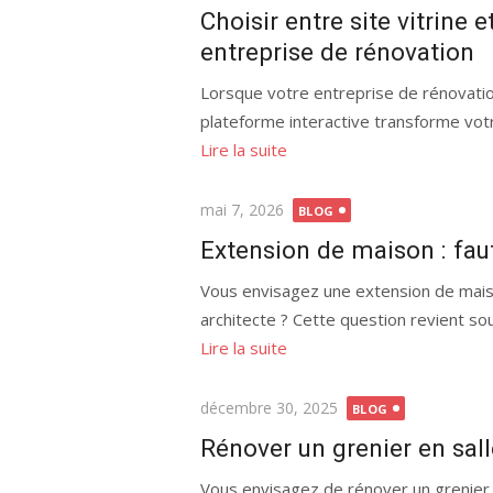
le
Choisir entre site vitrine 
entreprise de rénovation
Lorsque votre entreprise de rénovation 
plateforme interactive transforme votre
Lire la suite
Publié
mai 7, 2026
BLOG
le
Extension de maison : fau
Vous envisagez une extension de mais
architecte ? Cette question revient so
Lire la suite
Publié
décembre 30, 2025
BLOG
le
Rénover un grenier en sall
Vous envisagez de rénover un grenier en