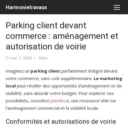
Aller
Harmonietravaux
au
contenu
Parking client devant
commerce : aménagement et
autorisation de voirie
Publié
Auteur/autrice
mai 7, 2026
Marc
le
Imaginez un
parking client
parfaitement intégré devant
votre commerce, sans coût supplémentaire.
Le marketing
local
peut révéler des opportunités d’aménagement et de
visibilité, sans alourdir votre budget. Pour explorer ces
possibilités, consultez
pointlocal
, une ressource utile sur
l’aménagement commercial et la visibilité locale.
Conformités et autorisations de voirie