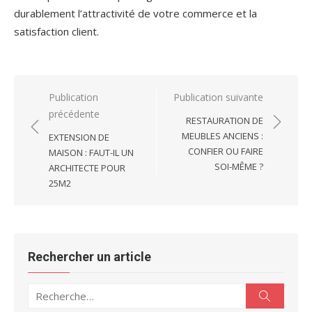
durablement l’attractivité de votre commerce et la
satisfaction client.
Navigation
Publication
Publication suivante
précédente
de
RESTAURATION DE
l’article
MEUBLES ANCIENS :
EXTENSION DE
CONFIER OU FAIRE
MAISON : FAUT-IL UN
SOI-MÊME ?
ARCHITECTE POUR
25M2
Rechercher un article
Recherche
Recherc
pour :