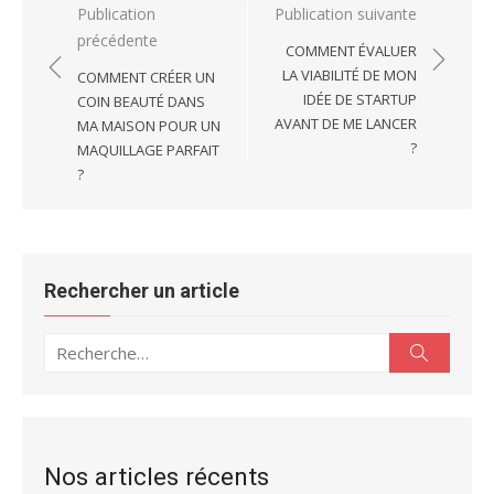
Navigation
Publication
Publication suivante
précédente
de
COMMENT ÉVALUER
l’article
LA VIABILITÉ DE MON
COMMENT CRÉER UN
IDÉE DE STARTUP
COIN BEAUTÉ DANS
AVANT DE ME LANCER
MA MAISON POUR UN
?
MAQUILLAGE PARFAIT
?
Rechercher un article
Recherche
Recherc
pour :
Nos articles récents