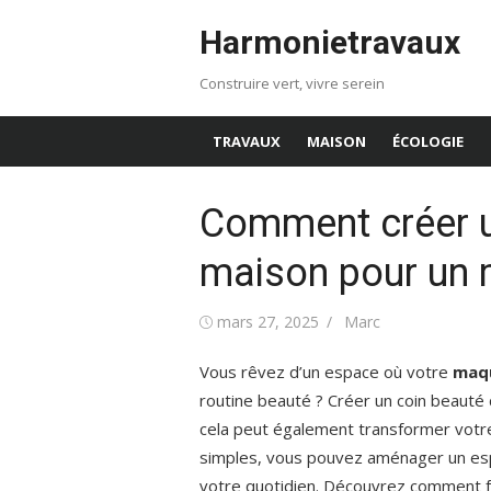
Aller
Harmonietravaux
au
contenu
Construire vert, vivre serein
TRAVAUX
MAISON
ÉCOLOGIE
Comment créer u
maison pour un m
Publié
Auteur/autrice
mars 27, 2025
Marc
le
Vous rêvez d’un espace où votre
maqu
routine beauté ? Créer un coin beauté
cela peut également transformer votr
simples, vous pouvez aménager un espa
votre quotidien. Découvrez comment fai