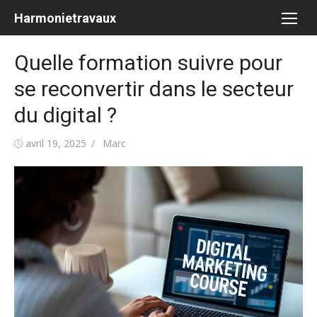
Aller
Harmonietravaux
au
contenu
Quelle formation suivre pour
se reconvertir dans le secteur
du digital ?
Publié
Auteur/autrice
avril 19, 2025
Marc
le