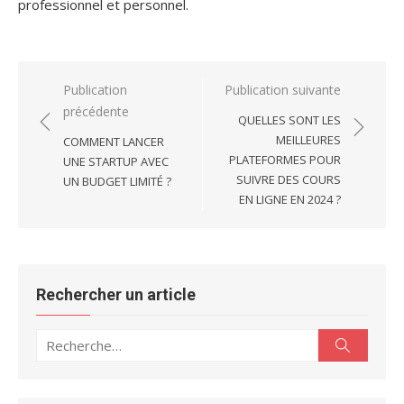
professionnel et personnel.
Navigation
Publication
Publication suivante
précédente
de
QUELLES SONT LES
l’article
MEILLEURES
COMMENT LANCER
PLATEFORMES POUR
UNE STARTUP AVEC
SUIVRE DES COURS
UN BUDGET LIMITÉ ?
EN LIGNE EN 2024 ?
Rechercher un article
Recherche
Recherc
pour :