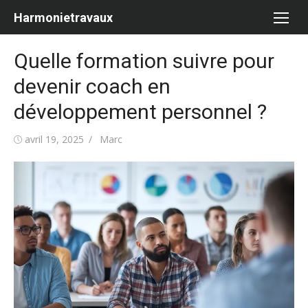
Aller
Harmonietravaux
au
contenu
Quelle formation suivre pour
devenir coach en
développement personnel ?
Publié
Auteur/autrice
avril 19, 2025
Marc
le