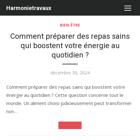
Aller
Harmonietravaux
au
contenu
BIEN-ÊTRE
Comment préparer des repas sains
qui boostent votre énergie au
quotidien ?
Publié
décembre 30, 2024
le
Comment préparer des repas sains qui boostent votre
énergie au quotidien ? Cette question concerne tout le
monde. Un aliment choisi judicieusement peut transformer
non…
Lire la suite