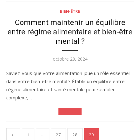
BIEN-ÊTRE
Comment maintenir un équilibre
entre régime alimentaire et bien-être
mental ?
Publié
octobre 28, 2024
le
Saviez-vous que votre alimentation joue un rôle essentiel
dans votre bien-être mental ? Établir un équilibre entre
régime alimentaire et santé mentale peut sembler
complexe,…
Lire la suite
Pagination
←
1
…
27
28
29