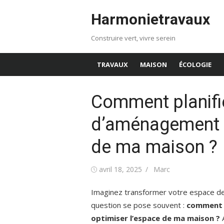
Aller
Harmonietravaux
au
contenu
Construire vert, vivre serein
TRAVAUX
MAISON
ÉCOLOGIE
Comment planifi
d’aménagement p
de ma maison ?
Publié
Auteur/autrice
avril 18, 2025
Marc
le
Imaginez transformer votre espace de v
question se pose souvent :
comment p
optimiser l’espace de ma maison ?
A