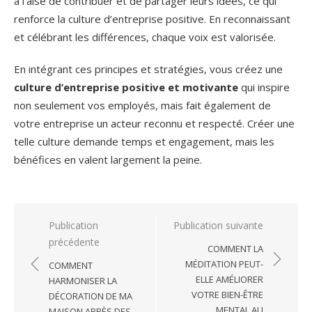
à l’aise de contribuer et de partager leurs idées, ce qui
renforce la culture d’entreprise positive. En reconnaissant
et célébrant les différences, chaque voix est valorisée.
En intégrant ces principes et stratégies, vous créez une
culture d’entreprise positive et motivante
qui inspire
non seulement vos employés, mais fait également de
votre entreprise un acteur reconnu et respecté. Créer une
telle culture demande temps et engagement, mais les
bénéfices en valent largement la peine.
Navigation
Publication
Publication suivante
précédente
de
COMMENT LA
l’article
MÉDITATION PEUT-
COMMENT
ELLE AMÉLIORER
HARMONISER LA
VOTRE BIEN-ÊTRE
DÉCORATION DE MA
MENTAL AU
MAISON APRÈS DES