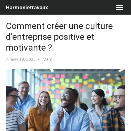
Aller
Harmonietravaux
au
contenu
Comment créer une culture
d’entreprise positive et
motivante ?
Publié
Auteur/autrice
avril 19, 2025
Marc
le