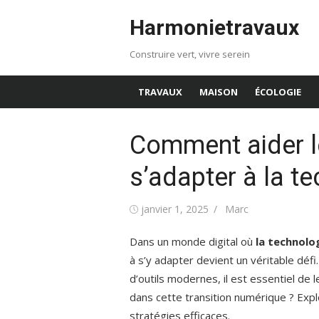
Aller
Harmonietravaux
au
contenu
Construire vert, vivre serein
TRAVAUX
MAISON
ÉCOLOGIE
Comment aider l
s’adapter à la t
Publié
Auteur/autrice
janvier 1, 2025
Marc
le
Dans un monde digital où
la technolo
à s’y adapter devient un véritable défi
d’outils modernes, il est essentiel d
dans cette transition numérique ? Exp
stratégies efficaces.