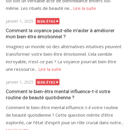
soi soit un véritable acte de bienveillance envers soi-
même. Les rituels de beauté ne...
Lire la suite
Publié
janvier 1, 2025
BIEN-ÊTRE
le
Comment la voyance peut-elle m’aider à améliorer
mon bien-être émotionnel ?
Imaginez un monde où des alternatives intuitives peuvent
transformer votre bien-être émotionnel. Cela semble
incroyable, n’est-ce pas ? La voyance pourrait bien être
une ressource...
Lire la suite
Publié
janvier 1, 2025
BIEN-ÊTRE
le
Comment le bien-être mental influence-t-il votre
routine de beauté quotidienne ?
Comment le bien-être mental influence-t-il votre routine
de beauté quotidienne ? Cette question mérite d’être
explorée, car l’état d’esprit joue un rôle crucial dans notre...