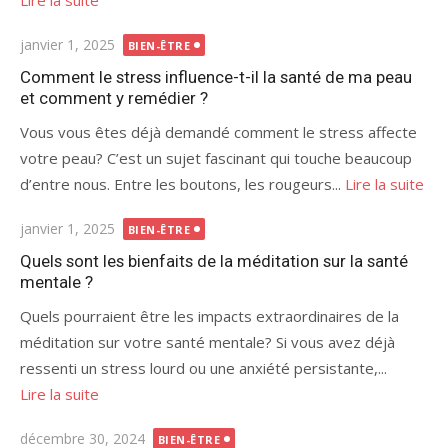
Lire la suite
Publié
janvier 1, 2025
BIEN-ÊTRE
le
Comment le stress influence-t-il la santé de ma peau
et comment y remédier ?
Vous vous êtes déjà demandé comment le stress affecte
votre peau? C’est un sujet fascinant qui touche beaucoup
d’entre nous. Entre les boutons, les rougeurs...
Lire la suite
Publié
janvier 1, 2025
BIEN-ÊTRE
le
Quels sont les bienfaits de la méditation sur la santé
mentale ?
Quels pourraient être les impacts extraordinaires de la
méditation sur votre santé mentale? Si vous avez déjà
ressenti un stress lourd ou une anxiété persistante,...
Lire la suite
Publié
décembre 30, 2024
BIEN-ÊTRE