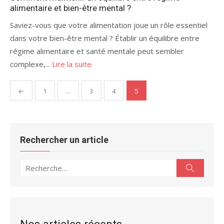
alimentaire et bien-être mental ?
Saviez-vous que votre alimentation joue un rôle essentiel
dans votre bien-être mental ? Établir un équilibre entre
régime alimentaire et santé mentale peut sembler
complexe,...
Lire la suite
Pagination
←
1
…
3
4
5
des
publications
Rechercher un article
Recherche
Recherc
pour :